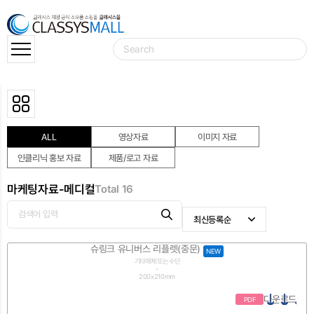
ALL
영상자료
이미지 자료
인클리닉 홍보 자료
제품/로고 자료
마케팅자료-메디컬
Total 16
최신등록순
슈링크 유니버스 리플렛(중문)
최신등록순
NEW
기타매체 또는 수단
-
다운로드순
200x210mm
다운로드
PDF