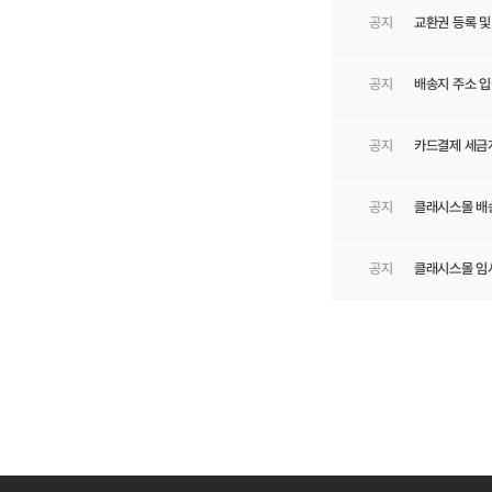
공지
교환권 등록 및
에스테틱
울핏
사이저
공지
배송지 주소 입
아쿠아퓨어
리핏
공지
카드결제 세금
코스메틱
쫀쫀밴드
클루덤 리프팅패치
공지
클래시스몰 배
공지
클래시스몰 임