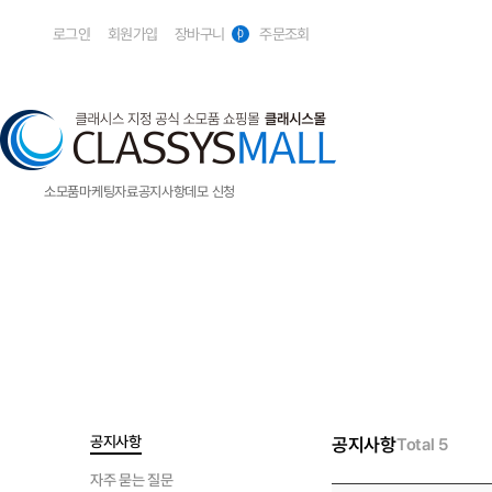
로그인
회원가입
장바구니
주문조회
0
소모품
마케팅자료
공지사항
데모 신청
메디컬
볼링크(볼뉴머&유니버스)
볼뉴머
슈링크 유니버스
슈링크
엔코어 3D
포트라
공지사항
공지사항
Total 5
아이그래프트
뷰젯
자주 묻는 질문