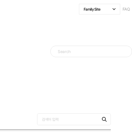
FAQ
Family Site
클래시스
볼뉴머
슈링크 유니버스
리팟