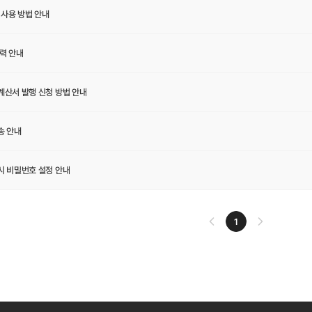
 사용 방법 안내
알파
클라투
기타
력 안내
계산서 발행 신청 방법 안내
오로라앰플
빌리로빈앰플
송 안내
시 비밀번호 설정 안내
1