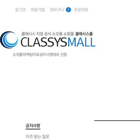
로그인
회원가입
장바구니
주문조회
0
소모품
마케팅자료
공지사항
데모 신청
메디컬
볼링크(볼뉴머&유니버스)
볼뉴머
슈링크 유니버스
슈링크
엔코어 3D
포트라
공지사항
아이그래프트
뷰젯
자주 묻는 질문