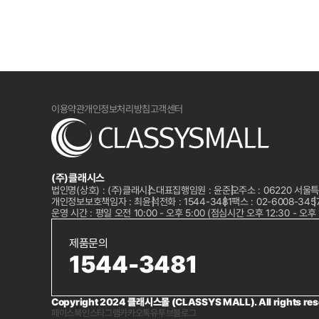
이용약관
개인정보처리방침
고객센터
(주)클래시스
법인명(상호) : (주)클래시스
대표집행임원 : 윤준오
주소 : 06220 서
개인정보보호책임자 : 최윤석
전화 :
1544-3481
팩스 : 02-6008-345
운영 시간 : 평일 오전 10:00 - 오후 5:00 (점심시간 오후 12:30 - 오후 
제품문의
1544-3481
Copyright 2024 클래시스몰 (CLASSYS MALL). All rights res
페이스북
인스타그램
카카오톡
유투브
블로그