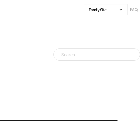
FAQ
Family Site
클래시스
볼뉴머
슈링크 유니버스
리팟