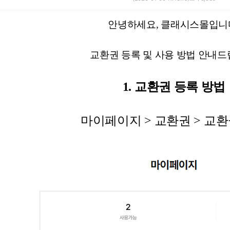
안녕하세요
,
클래시스몰입니
알파
클라투
기타
교환권 등록 및 사용 방법
안내드
1.
교환권 등록 방법
오로라앰플
빌리로빈앰플
마이페이지
>
교환권
>
교환