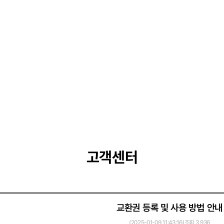
쿼드세이
시크릿
고객센터
슈링크A
리팟
펜토
엘르레이
토너브
교환권 등록 및 사용 방법 안내
(2025-01-09 11:43:16)
조회 3,936