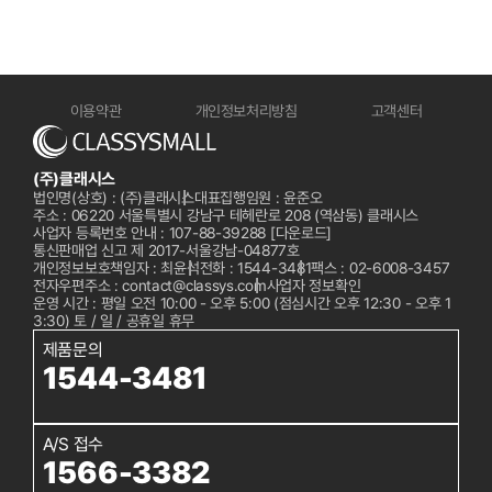
이용약관
개인정보처리방침
고객센터
(주)클래시스
법인명(상호) : (주)클래시스
대표집행임원 : 윤준오
주소 : 06220 서울특별시 강남구 테헤란로 208 (역삼동) 클래시스
사업자 등록번호 안내 : 107-88-39288
[다운로드]
통신판매업 신고 제 2017-서울강남-04877호
개인정보보호책임자 : 최윤석
전화 :
1544-3481
팩스 : 02-6008-3457
전자우편주소 : contact@classys.com
사업자 정보확인
운영 시간 : 평일 오전 10:00 - 오후 5:00 (점심시간 오후 12:30 - 오후 1
3:30) 토 / 일 / 공휴일 휴무
제품문의
1544-3481
A/S 접수
1566-3382