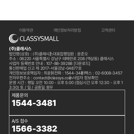
이용약관
개인정보처리방침
고객센터
(주)클래시스
법인명(상호) : (주)클래시스
대표집행임원 : 윤준오
주소 : 06220 서울특별시 강남구 테헤란로 208 (역삼동) 클래시스
사업자 등록번호 안내 : 107-88-39288
[다운로드]
통신판매업 신고 제 2017-서울강남-04877호
개인정보보호책임자 : 최윤석
전화 :
1544-3481
팩스 : 02-6008-3457
전자우편주소 : contact@classys.com
사업자 정보확인
운영 시간 : 평일 오전 10:00 - 오후 5:00 (점심시간 오후 12:30 - 오후 1
3:30) 토 / 일 / 공휴일 휴무
제품문의
1544-3481
A/S 접수
1566-3382