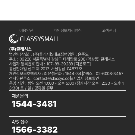
이용약관
개인정보처리방침
고객센터
(주)클래시스
법인명(상호) : (주)클래시스
대표집행임원 : 윤준오
주소 : 06220 서울특별시 강남구 테헤란로 208 (역삼동) 클래시스
사업자 등록번호 안내 : 107-88-39288
[다운로드]
통신판매업 신고 제 2017-서울강남-04877호
개인정보보호책임자 : 최윤석
전화 :
1544-3481
팩스 : 02-6008-3457
전자우편주소 : contact@classys.com
사업자 정보확인
운영 시간 : 평일 오전 10:00 - 오후 5:00 (점심시간 오후 12:30 - 오후 1
3:30) 토 / 일 / 공휴일 휴무
제품문의
1544-3481
A/S 접수
1566-3382