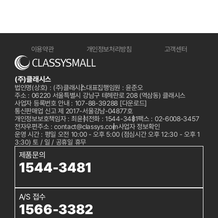
이용약관
개인정보처리방침
고객센터
(주)클래시스
법인명(상호) : (주)클래시스
대표집행임원 : 윤준오
주소 : 06220 서울특별시 강남구 테헤란로 208 (역삼동) 클래시스
사업자 등록번호 안내 : 107-88-39288
[다운로드]
통신판매업 신고 제 2017-서울강남-04877호
개인정보보호책임자 : 최윤석
전화 :
1544-3481
팩스 : 02-6008-3457
전자우편주소 : contact@classys.com
사업자 정보확인
운영 시간 : 평일 오전 10:00 - 오후 5:00 (점심시간 오후 12:30 - 오후 1
3:30) 토 / 일 / 공휴일 휴무
제품문의
1544-3481
A/S 접수
1566-3382