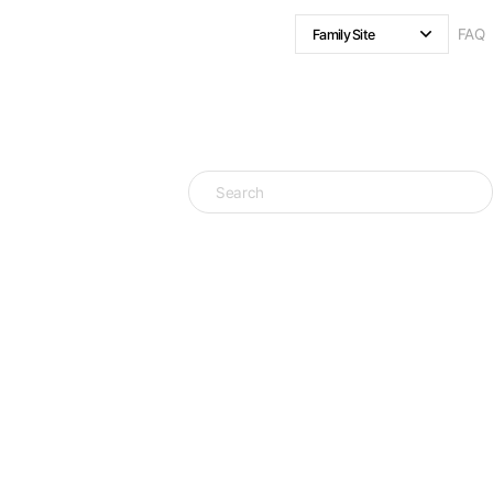
FAQ
Family Site
클래시스
볼뉴머
슈링크 유니버스
리팟