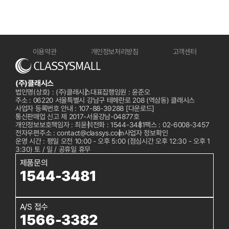
이용약관
개인정보처리방침
고객센터
(주)클래시스
법인명(상호) : (주)클래시스
대표집행임원 : 윤준오
주소 : 06220 서울특별시 강남구 테헤란로 208 (역삼동) 클래시스
사업자 등록번호 안내 : 107-88-39288
[다운로드]
통신판매업 신고 제 2017-서울강남-04877호
개인정보보호책임자 : 최윤석
전화 :
1544-3481
팩스 : 02-6008-3457
전자우편주소 : contact@classys.com
사업자 정보확인
운영 시간 : 평일 오전 10:00 - 오후 5:00 (점심시간 오후 12:30 - 오후 1
3:30) 토 / 일 / 공휴일 휴무
제품문의
1544-3481
A/S 접수
1566-3382