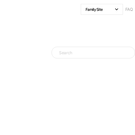
FAQ
Family Site
클래시스
볼뉴머
슈링크 유니버스
리팟