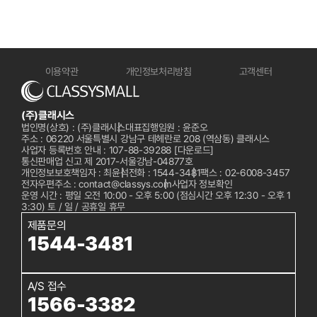
이용약관
개인정보처리방침
고객센터
(주)클래시스
법인명(상호) : (주)클래시스
대표집행임원 : 윤준오
주소 : 06220 서울특별시 강남구 테헤란로 208 (역삼동) 클래시스
사업자 등록번호 안내 : 107-88-39288
[다운로드]
통신판매업 신고 제 2017-서울강남-04877호
개인정보보호책임자 : 최윤석
전화 :
1544-3481
팩스 : 02-6008-3457
전자우편주소 : contact@classys.com
사업자 정보확인
운영 시간 : 평일 오전 10:00 - 오후 5:00 (점심시간 오후 12:30 - 오후 1
3:30) 토 / 일 / 공휴일 휴무
제품문의
1544-3481
A/S 접수
1566-3382