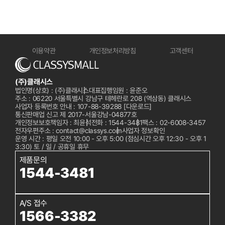
이용약관
개인정보처리방침
고객센터
(주)클래시스
법인명(상호) : (주)클래시스
대표집행임원 : 윤준오
주소 : 06220 서울특별시 강남구 테헤란로 208 (역삼동) 클래시스
사업자 등록번호 안내 : 107-88-39288
[다운로드]
통신판매업 신고 제 2017-서울강남-04877호
개인정보보호책임자 : 최윤석
전화 :
1544-3481
팩스 : 02-6008-3457
전자우편주소 : contact@classys.com
사업자 정보확인
운영 시간 : 평일 오전 10:00 - 오후 5:00 (점심시간 오후 12:30 - 오후 1
3:30) 토 / 일 / 공휴일 휴무
제품문의
1544-3481
A/S 접수
1566-3382