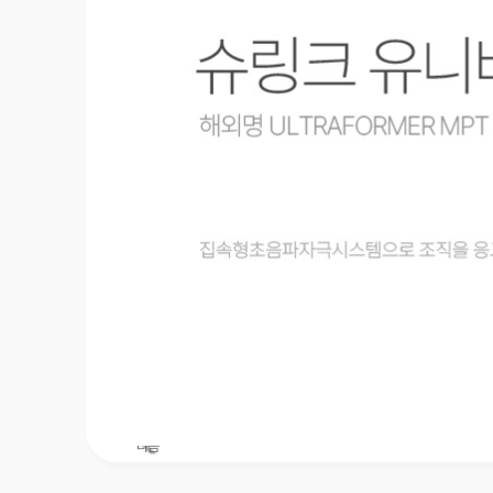
에스테틱
울핏
사이저
아쿠아퓨어
리핏
코스메틱
쫀쫀밴드
클루덤 리프팅패치
이전
다음