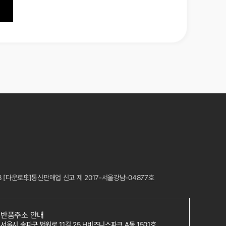
8
[다운로드]
통신판매업 신고 제 2017-서울강남-04877호
반품주소 안내
서울시 송파구 법원로 11길 25 H비즈니스파크 A동 1501호