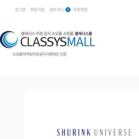
로그인
회원가입
장바구니
주문조회
0
소모품
마케팅자료
공지사항
데모 신청
메디컬
볼링크(볼뉴머&유니버스)
볼뉴머
슈링크 유니버스
슈링크
엔코어 3D
포트라
아이그래프트
뷰젯