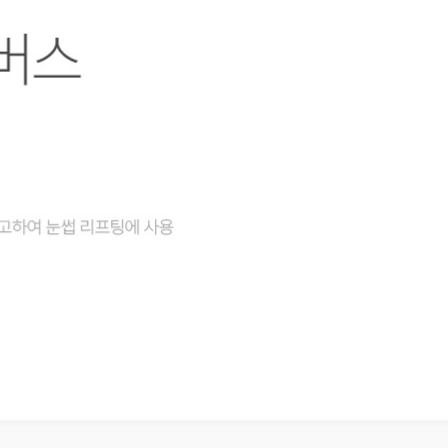
알파
클라투
기타
오로라앰플
빌리로빈앰플