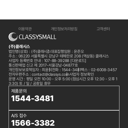
이용약관
개인정보처리방침
고객센터
(주)클래시스
법인명(상호) : (주)클래시스
대표집행임원 : 윤준오
주소 : 06220 서울특별시 강남구 테헤란로 208 (역삼동) 클래시스
사업자 등록번호 안내 : 107-88-39288
[다운로드]
통신판매업 신고 제 2017-서울강남-04877호
개인정보보호책임자 : 최윤석
전화 :
1544-3481
팩스 : 02-6008-3457
전자우편주소 : contact@classys.com
사업자 정보확인
운영 시간 : 평일 오전 10:00 - 오후 5:00 (점심시간 오후 12:30 - 오후 1
3:30) 토 / 일 / 공휴일 휴무
제품문의
1544-3481
A/S 접수
1566-3382