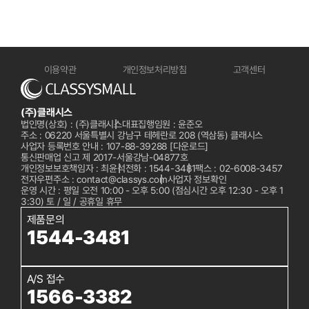
이용약관
개인정보처리방침
고객센터
(주)클래시스
법인명(상호) : (주)클래시스
대표집행임원 : 윤준오
주소 : 06220 서울특별시 강남구 테헤란로 208 (역삼동) 클래시스
사업자 등록번호 안내 : 107-88-39288
[다운로드]
통신판매업 신고 제 2017-서울강남-04877호
개인정보보호책임자 : 최윤석
전화 :
1544-3481
팩스 : 02-6008-3457
전자우편주소 : contact@classys.com
사업자 정보확인
운영 시간 : 평일 오전 10:00 - 오후 5:00 (점심시간 오후 12:30 - 오후 1
3:30) 토 / 일 / 공휴일 휴무
제품문의
1544-3481
A/S 접수
1566-3382